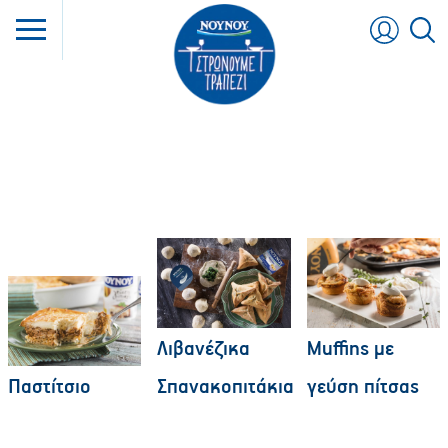
Skip
to
content
Οι γεύσεις που μας δένουν!
Λιβανέζικα
Muffins με
Παστίτσιο
Σπανακοπιτάκια
γεύση πίτσας