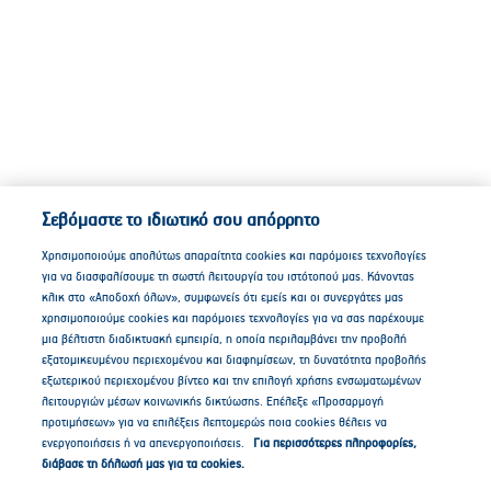
Σεβόμαστε το ιδιωτικό σου απόρρητο
Χρησιμοποιούμε απολύτως απαραίτητα cookies και παρόμοιες τεχνολογίες
για να διασφαλίσουμε τη σωστή λειτουργία του ιστότοπού μας. Κάνοντας
κλικ στο «Αποδοχή όλων», συμφωνείς ότι εμείς και οι συνεργάτες μας
χρησιμοποιούμε cookies και παρόμοιες τεχνολογίες για να σας παρέχουμε
μια βέλτιστη διαδικτυακή εμπειρία, η οποία περιλαμβάνει την προβολή
εξατομικευμένου περιεχομένου και διαφημίσεων, τη δυνατότητα προβολής
εξωτερικού περιεχομένου βίντεο και την επιλογή χρήσης ενσωματωμένων
λειτουργιών μέσων κοινωνικής δικτύωσης. Επέλεξε «Προσαρμογή
προτιμήσεων» για να επιλέξεις λεπτομερώς ποια cookies θέλεις να
ενεργοποιήσεις ή να απενεργοποιήσεις.
Για περισσότερες πληροφορίες,
διάβασε τη δήλωσή μας για τα cookies.