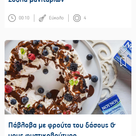
00:10
Εύκολο
4
Πάβλοβα με φρούτα του δάσους &
μους φυστικοβούτυρο