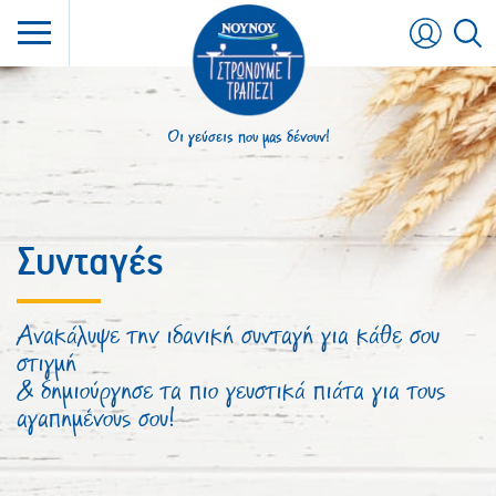
Skip
to
content
Οι γεύσεις που μας δένουν!
Συνταγές
Ανακάλυψε την ιδανική συνταγή για κάθε σου
στιγμή
& δημιούργησε τα πιο γευστικά πιάτα για τους
αγαπημένους σου!