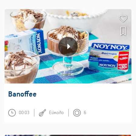
Banoffee
00:03
Εύκολο
6