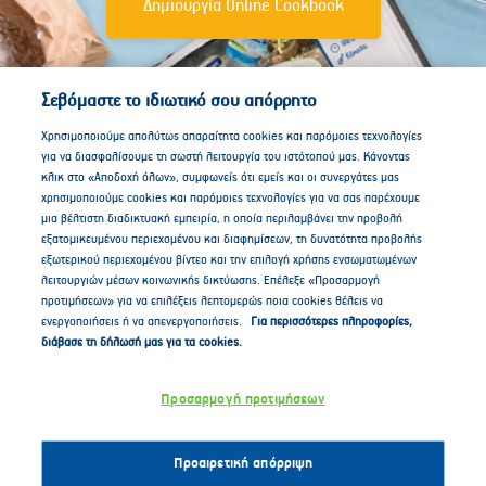
Δημιουργία Online Cookbook
Σεβόμαστε το ιδιωτικό σου απόρρητο
Χρησιμοποιούμε απολύτως απαραίτητα cookies και παρόμοιες τεχνολογίες
για να διασφαλίσουμε τη σωστή λειτουργία του ιστότοπού μας. Κάνοντας
κλικ στο «Αποδοχή όλων», συμφωνείς ότι εμείς και οι συνεργάτες μας
χρησιμοποιούμε cookies και παρόμοιες τεχνολογίες για να σας παρέχουμε
μια βέλτιστη διαδικτυακή εμπειρία, η οποία περιλαμβάνει την προβολή
εξατομικευμένου περιεχομένου και διαφημίσεων, τη δυνατότητα προβολής
εξωτερικού περιεχομένου βίντεο και την επιλογή χρήσης ενσωματωμένων
λειτουργιών μέσων κοινωνικής δικτύωσης. Επέλεξε «Προσαρμογή
προτιμήσεων» για να επιλέξεις λεπτομερώς ποια cookies θέλεις να
ενεργοποιήσεις ή να απενεργοποιήσεις.
Για περισσότερες πληροφορίες,
διάβασε τη δήλωσή μας για τα cookies.
Follow us on
Προσαρμογή προτιμήσεων
Προαιρετική απόρριψη