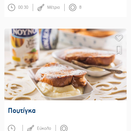
00:30
Μέτριο
8
Πουτίγκα
Εύκολο