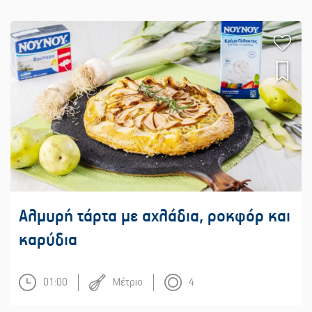
Αλμυρή τάρτα με αχλάδια, ροκφόρ και
καρύδια
01:00
Μέτριο
4