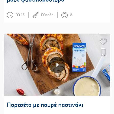
00:15
Εύκολο
8
Πορτσέτα με πουρέ παστινάκι