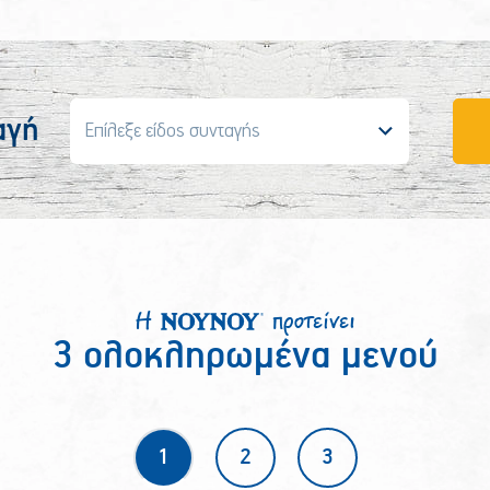
αγή
Επίλεξε είδος συνταγής
Η
προτείνει
3 ολοκληρωμένα μενού
1
2
3