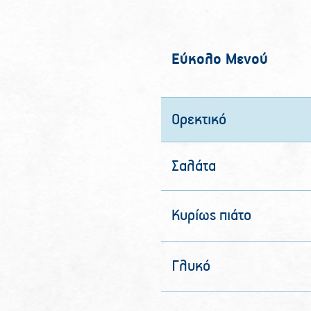
Εύκολο Μενού
Ορεκτικό
Σαλάτα
Κυρίως
πιάτο
Γλυκό