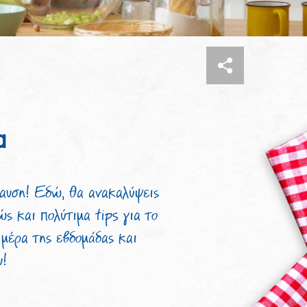
α
λαυση! Εδώ, θα ανακαλύψεις
ώς και πολύτιμα tips για το
 μέρα της εβδομάδας και
υ!