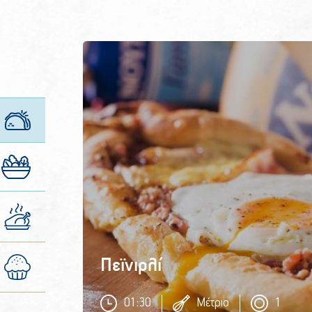
Πεϊνιρλί
01:30
Μέτριο
1