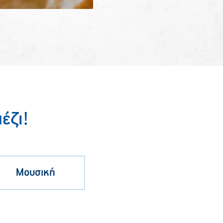
έζι!
Μουσική