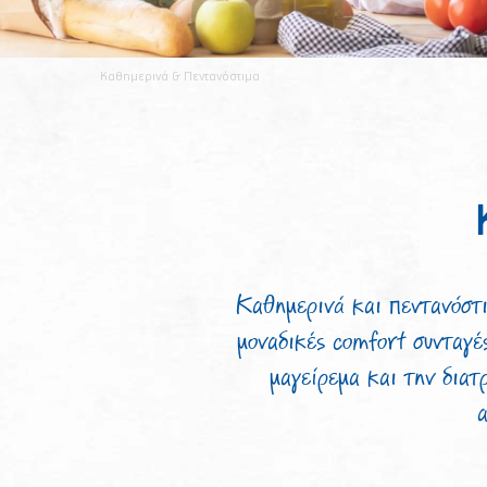
Καθημερινά & Πεντανόστιμα
Καθημερινά και πεντανόστι
μοναδικές comfort συνταγές
μαγείρεμα και την διατ
α