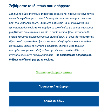
Σεβόμαστε το ιδιωτικό σου απόρρητο
Προσαρμόζουμε στο μίξερ τον γάντζο και
τοποθετούμε στον κάδο το προζύμι μαζί με όλα
Χρησιμοποιούμε απολύτως απαραίτητα cookies και παρόμοιες τεχνολογίες
για να διασφαλίσουμε τη σωστή λειτουργία του ιστότοπού μας. Κάνοντας
τα υλικά εκτός από τη ζάχαρη και το βούτυρο
κλικ στο «Αποδοχή όλων», συμφωνείς ότι εμείς και οι συνεργάτες μας
ΝΟΥΝΟΥ. Βάζουμε σε λειτουργιά το μίξερ και
χρησιμοποιούμε cookies και παρόμοιες τεχνολογίες για να σας παρέχουμε
μια βέλτιστη διαδικτυακή εμπειρία, η οποία περιλαμβάνει την προβολή
αφού χτυπήσουμε για 5 λεπτά προσθέτουμε το
εξατομικευμένου περιεχομένου και διαφημίσεων, τη δυνατότητα προβολής
βούτυρο ΝΟΥΝΟΥ με τη ζάχαρη χτυπώντας
εξωτερικού περιεχομένου βίντεο και την επιλογή χρήσης ενσωματωμένων
λειτουργιών μέσων κοινωνικής δικτύωσης. Επέλεξε «Προσαρμογή
μέχρι να ενσωματωθούν στη ζύμη.
προτιμήσεων» για να επιλέξεις λεπτομερώς ποια cookies θέλεις να
ενεργοποιήσεις ή να απενεργοποιήσεις.
Για περισσότερες πληροφορίες,
διάβασε τη δήλωσή μας για τα cookies.
Σκεπάζουμε ξανά με μια πετσέτα και αφήνουμε
μέχρι να διπλασιαστεί.
Προσαρμογή προτιμήσεων
Για τη δεύτερη ζύμη:
Προαιρετική απόρριψη
Εάν θα χρησιμοποιήσουμε έτοιμο μείγμα
Αποδοχή όλων
αποξηραμένων φρούτων (αντί για σταφίδες) θα