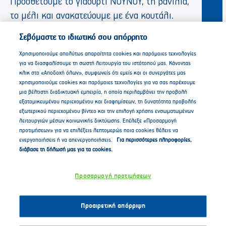
Προσθέτουμε το γιαούρτι ΝΟΥΝΟΥ, τη βανίλια,
το μέλι και ανακατεύουμε με ένα κουτάλι.
Σεβόμαστε το ιδιωτικό σου απόρρητο
Στη συνέχεια προσθέτουμε και τα δάκρυα
Χρησιμοποιούμε απολύτως απαραίτητα cookies και παρόμοιες τεχνολογίες
σοκολάτας και ανακατεύουμε μέχρι να γίνει ένα
για να διασφαλίσουμε τη σωστή λειτουργία του ιστότοπού μας. Κάνοντας
κλικ στο «Αποδοχή όλων», συμφωνείς ότι εμείς και οι συνεργάτες μας
ομοιογενές μείγμα.
χρησιμοποιούμε cookies και παρόμοιες τεχνολογίες για να σας παρέχουμε
μια βέλτιστη διαδικτυακή εμπειρία, η οποία περιλαμβάνει την προβολή
εξατομικευμένου περιεχομένου και διαφημίσεων, τη δυνατότητα προβολής
Αδειάζουμε το μείγμα του παγωτού σε μια
εξωτερικού περιεχομένου βίντεο και την επιλογή χρήσης ενσωματωμένων
λειτουργιών μέσων κοινωνικής δικτύωσης. Επέλεξε «Προσαρμογή
ορθογώνια φόρμα για κέικ, το σκεπάζουμε με
προτιμήσεων» για να επιλέξεις λεπτομερώς ποια cookies θέλεις να
μια μεμβράνη η οποία εφάπτεται πάνω στο
ενεργοποιήσεις ή να απενεργοποιήσεις.
Για περισσότερες πληροφορίες,
διάβασε τη δήλωσή μας για τα cookies.
παγωτό.
Προσαρμογή προτιμήσεων
Αφήνουμε το παγωτό για τουλάχιστον 5 ώρες
στην κατάψυξη έως μια νύχτα.
Προαιρετική απόρριψη