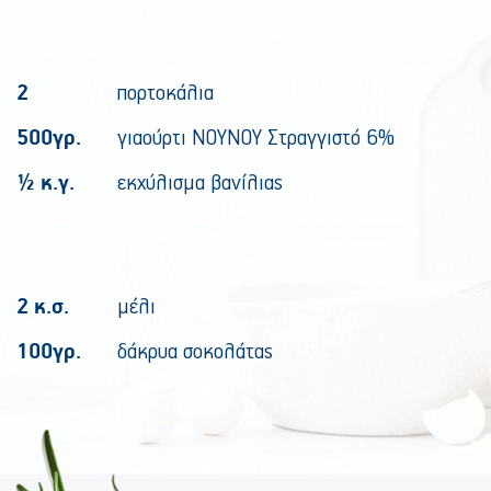
2
πορτοκάλια
500γρ.
γιαούρτι ΝΟΥΝΟΥ Στραγγιστό 6%
½ κ.γ.
εκχύλισμα βανίλιας
2 κ.σ.
μέλι
100γρ.
δάκρυα σοκολάτας